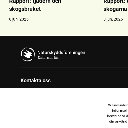
Rapport: tjädern och
Rapport: 
skogsbruket
skogarna 
8 jun, 2025
8 jun, 2025
Dalarnas län
Kontakta oss
Regionkansli Gävle-Dala
Strandgatan 8A
Vi använder 
792 30 Mora
informati
070-273 91 55
kombinera de
din användn
Maila oss