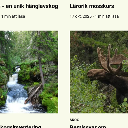
n - en unik hänglavskog
Lärorik mosskurs
 1 min att läsa
17 okt, 2025 • 1 min att läsa
SKOG
skogsinventering
Remissvar om