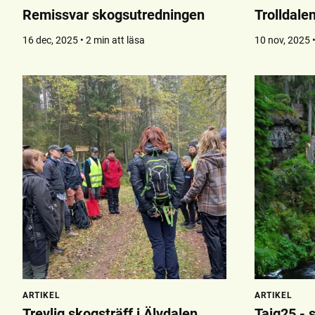
Remissvar skogsutredningen
Trolldale
16 dec, 2025 • 2 min att läsa
10 nov, 2025 •
ARTIKEL
ARTIKEL
Trevlig skogsträff i Älvdalen
Taig25 - 