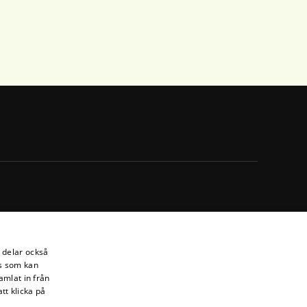
i delar också
s som kan
amlat in från
tt klicka på