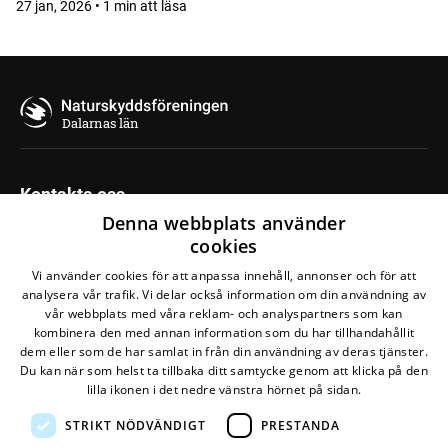
27 jan, 2026 • 1 min att läsa
Dalarnas län
Kontakta oss
Denna webbplats använder
Regionkansli Gävle-Dala
cookies
Strandgatan 8A
Vi använder cookies för att anpassa innehåll, annonser och för att
792 30 Mora
analysera vår trafik. Vi delar också information om din användning av
070-273 91 55
vår webbplats med våra reklam- och analyspartners som kan
kombinera den med annan information som du har tillhandahållit
Maila oss
dem eller som de har samlat in från din användning av deras tjänster.
Du kan när som helst ta tillbaka ditt samtycke genom att klicka på den
lilla ikonen i det nedre vänstra hörnet på sidan.
STRIKT NÖDVÄNDIGT
PRESTANDA
Den här webbplatsen drivs av
Glesys AB
med
Bra