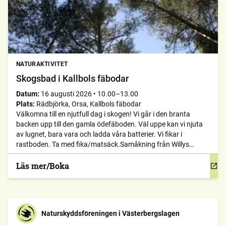
NATURAKTIVITET
Skogsbad i Kallbols fäbodar
Datum:
16 augusti 2026
•
10.00–13.00
Plats:
Rädbjörka, Orsa, Kallbols fäbodar
Välkomna till en njutfull dag i skogen! Vi går i den branta
backen upp till den gamla ödefäboden. Väl uppe kan vi njuta
av lugnet, bara vara och ladda våra batterier. Vi fikar i
rastboden. Ta med fika/matsäck.Samåkning från Willys
parkering kl 10.00.
Läs mer/Boka
Naturskyddsföreningen i Västerbergslagen