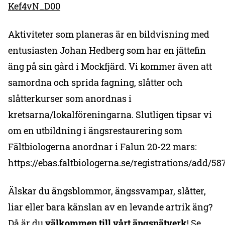
Kef4vN_D00
Aktiviteter som planeras är en bildvisning med
entusiasten Johan Hedberg som har en jättefin
äng på sin gård i Mockfjärd. Vi kommer även att
samordna och sprida fagning, slåtter och
slåtterkurser som anordnas i
kretsarna/lokalföreningarna. Slutligen tipsar vi
om en utbildning i ängsrestaurering som
Fältbiologerna anordnar i Falun 20-22 mars:
https://ebas.faltbiologerna.se/registrations/add/58
Älskar du ängsblommor, ängssvampar, slåtter,
liar eller bara känslan av en levande artrik äng?
Då är du
välkommen till vårt ängsnätverk
! Se